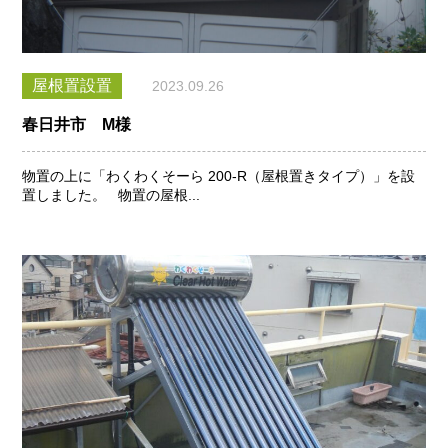
屋根置設置
2023.09.26
春日井市 M様
物置の上に「わくわくそーら 200-R（屋根置きタイプ）」を設
置しました。 物置の屋根...