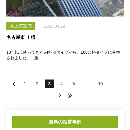
地上置設置
2023.08.22
名古屋市 Ｉ様
10年以上使ってきた64ﾘｯﾄﾙタイプから、100ﾘｯﾄﾙタイプに交換
されました。 施...
«
1
2
3
4
5
...
10
...
»
»
最新の設置事例