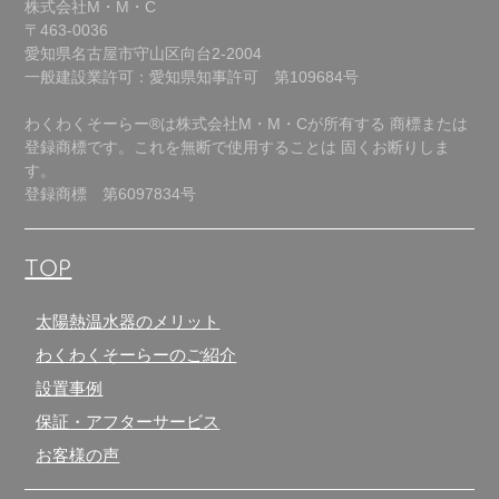
株式会社M・M・C
〒463-0036
愛知県名古屋市守山区向台2-2004
一般建設業許可：愛知県知事許可 第109684号
わくわくそーらー®は株式会社M・M・Cが所有する
商標または
登録商標です。これを無断で使用することは
固くお断りしま
す。
登録商標 第6097834号
TOP
太陽熱温水器のメリット
わくわくそーらーのご紹介
設置事例
保証・アフターサービス
お客様の声