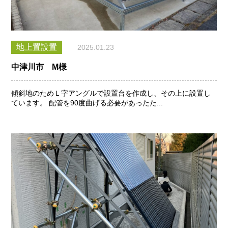
地上置設置
2025.01.23
中津川市 M様
傾斜地のためＬ字アングルで設置台を作成し、その上に設置し
ています。 配管を90度曲げる必要があったた...