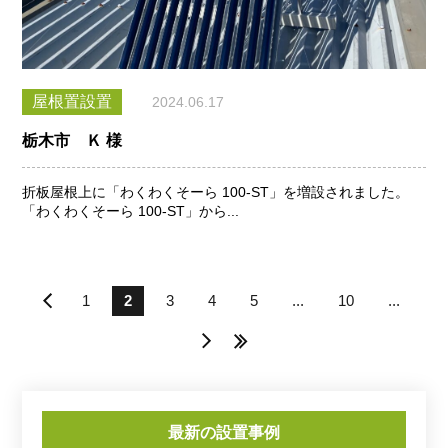
屋根置設置
2024.06.17
栃木市 Ｋ 様
折板屋根上に「わくわくそーら 100-ST」を増設されました。
「わくわくそーら 100-ST」から...
«
1
2
3
4
5
...
10
...
»
»
最新の設置事例