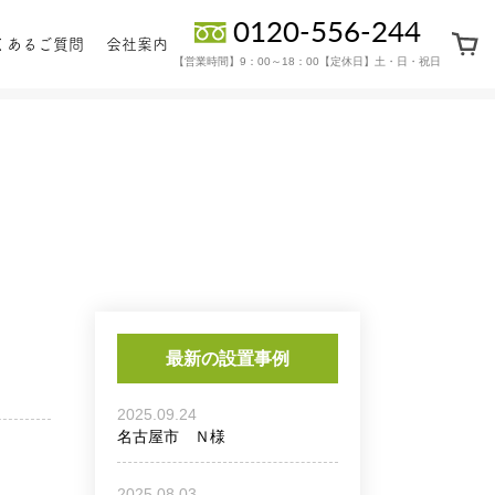
0120-556-244
くあるご質問
会社案内
【営業時間】9：00～18：00【定休日】土・日・祝日
ーツ・
保証・
地上置きタイプ
ョン部品
アフターサービス
最新の設置事例
2025.09.24
名古屋市 Ｎ様
2025.08.03