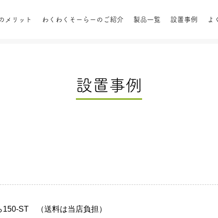
のメリット
わくわくそーらーのご紹介
製品一覧
設置事例
よ
設置事例
陽熱給湯
設置事例
屋根置きタイプ
お客様の声
パ
テム
オプシ
150-ST （送料は当店負担）