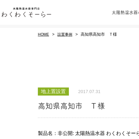
太陽熱温水器
高知県高知市 Ｔ様
HOME
設置事例
全ての商品をみる
わくわくそーらーの
業務用太
地上置設置
2017.07.31
ご紹介
シス
高知県高知市 Ｔ様
製品名：非公開: 太陽熱温水器 わくわくそーら