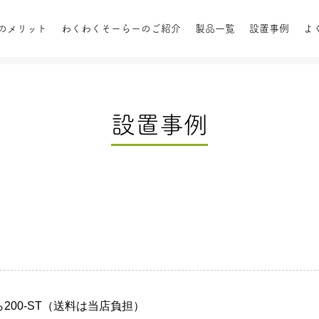
のメリット
わくわくそーらーのご紹介
製品一覧
設置事例
よ
設置事例
陽熱給湯
設置事例
屋根置きタイプ
お客様の声
パ
テム
オプシ
200-ST（送料は当店負担）