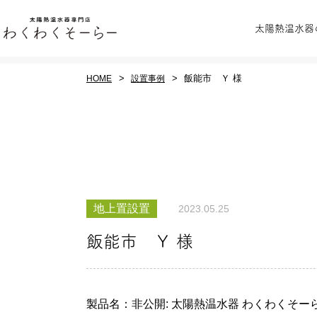
太陽熱温水器
飯能市 Ｙ 様
HOME
設置事例
全ての商品をみる
わくわくそーらーの
業務用太
地上置設置
2023.05.25
ご紹介
シス
飯能市 Ｙ 様
製品名：非公開: 太陽熱温水器 わくわくそーら