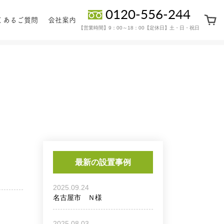
0120-556-244
くあるご質問
会社案内
【営業時間】9：00～18：00【定休日】土・日・祝日
ーツ・
保証・
地上置きタイプ
ョン部品
アフターサービス
最新の設置事例
2025.09.24
名古屋市 Ｎ様
2025.08.03