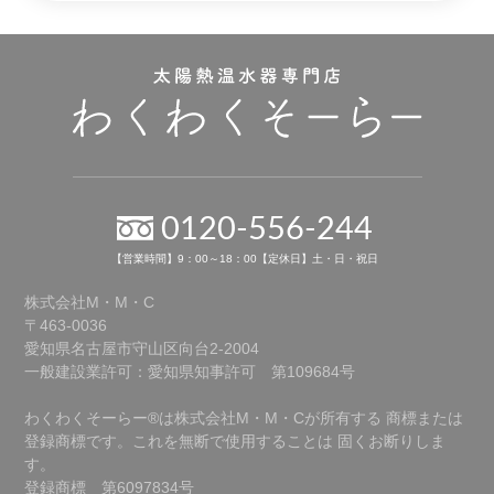
0120-556-244
【営業時間】9：00～18：00【定休日】土・日・祝日
株式会社M・M・C
〒463-0036
愛知県名古屋市守山区向台2-2004
一般建設業許可：愛知県知事許可 第109684号
わくわくそーらー®は株式会社M・M・Cが所有する
商標または
登録商標です。これを無断で使用することは
固くお断りしま
す。
登録商標 第6097834号