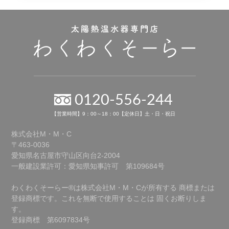
0120-556-244
【営業時間】9：00～18：00【定休日】土・日・祝日
株式会社M・M・C
〒463-0036
愛知県名古屋市守山区向台2-2004
一般建設業許可：愛知県知事許可 第109684号
わくわくそーらー®は株式会社M・M・Cが所有する
商標または
登録商標です。これを無断で使用することは
固くお断りしま
す。
登録商標 第6097834号