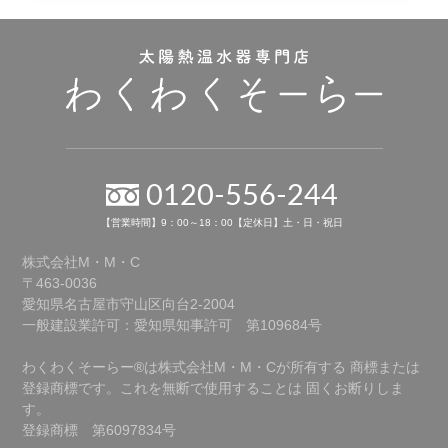
0120-556-244
【営業時間】9：00～18：00【定休日】土・日・祝日
株式会社M・M・C
〒463-0036
愛知県名古屋市守山区向台2-2004
一般建設業許可：愛知県知事許可 第109684号
わくわくそーらー®は株式会社M・M・Cが所有する
商標または
登録商標です。これを無断で使用することは
固くお断りしま
す。
登録商標 第6097834号