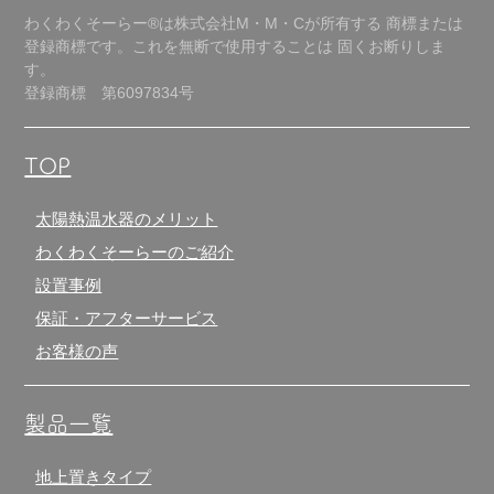
わくわくそーらー®は株式会社M・M・Cが所有する
商標または
登録商標です。これを無断で使用することは
固くお断りしま
す。
登録商標 第6097834号
TOP
太陽熱温水器のメリット
わくわくそーらーのご紹介
設置事例
保証・アフターサービス
お客様の声
製品一覧
地上置きタイプ