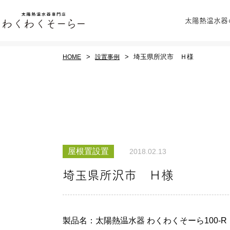
太陽熱温水器
埼玉県所沢市 Ｈ様
HOME
設置事例
全ての商品をみる
わくわくそーらーの
業務用太
屋根置設置
2018.02.13
ご紹介
シス
埼玉県所沢市 Ｈ様
製品名：太陽熱温水器 わくわくそーら100-