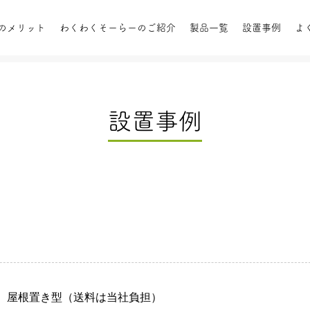
のメリット
わくわくそーらーのご紹介
製品一覧
設置事例
よ
設置事例
陽熱給湯
設置事例
屋根置きタイプ
お客様の声
パ
テム
オプシ
R 屋根置き型（送料は当社負担）