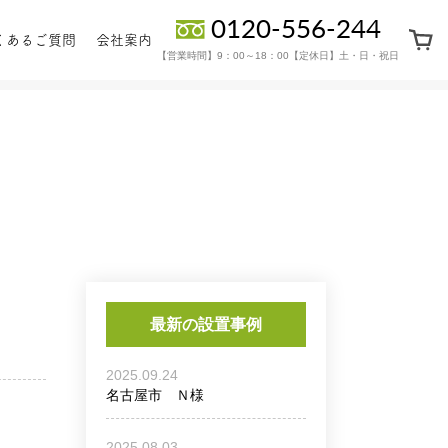
0120-556-244
くあるご質問
会社案内
【営業時間】9：00～18：00【定休日】土・日・祝日
ーツ・
保証・
地上置きタイプ
ョン部品
アフターサービス
最新の設置事例
2025.09.24
名古屋市 Ｎ様
2025.08.03