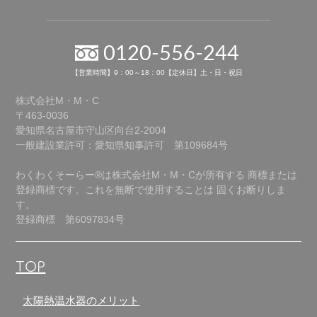
0120-556-244
【営業時間】9：00～18：00【定休日】土・日・祝日
株式会社M・M・C
〒463-0036
愛知県名古屋市守山区向台2-2004
一般建設業許可：愛知県知事許可 第109684号
わくわくそーらー®は株式会社M・M・Cが所有する
商標または
登録商標です。これを無断で使用することは
固くお断りしま
す。
登録商標 第6097834号
TOP
太陽熱温水器のメリット