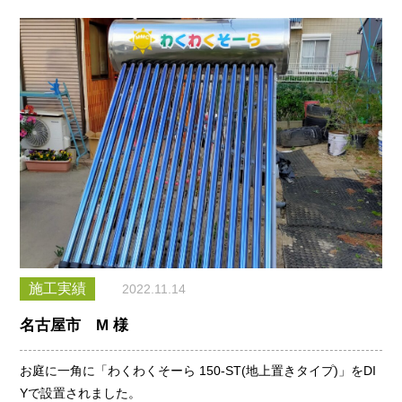
施工実績
2022.11.14
名古屋市 M 様
お庭に一角に「わくわくそーら 150-ST(地上置きタイプ)」をDI
Yで設置されました。