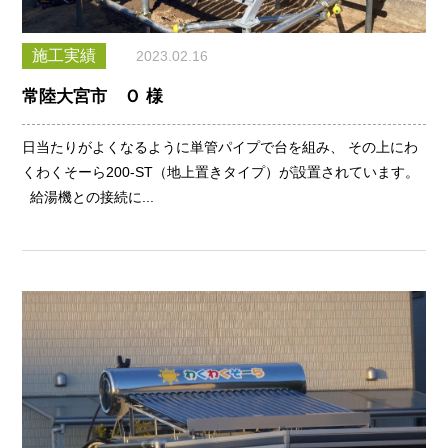
施工実績
2023.02.16
常陸大宮市 Ｏ 様
日当たりがよくなるように単管パイプで台を組み、 その上にわ
くわくそーら200-ST（地上置きタイプ）が設置されています。
給湯機との接続に...