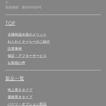
す。
登録商標 第6097834号
TOP
太陽熱温水器のメリット
わくわくそーらーのご紹介
設置事例
保証・アフターサービス
お客様の声
製品一覧
地上置きタイプ
屋根置きタイプ
パーツ・オプション部品