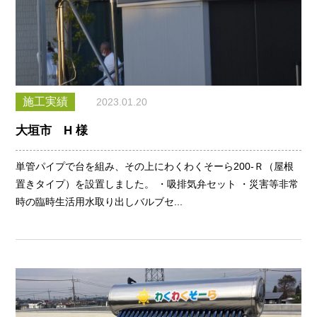
施工実績
2023.01.20
大垣市 H 様
単管パイプで台を組み、その上にわくわくそーら200-Ｒ（屋根
置きタイプ）を設置しました。 ・吸排気弁セット ・災害等非常
時の臨時生活用水取り出しバルブセ...