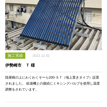
施工実績
2022.12.02
伊勢崎市 Ｔ 様
陸屋根の上にわくわくそーら200-ＳＴ（地上置きタイプ）設置
されました。 給湯機との接続にミキシングバルブを使用し温度
調整をされています。