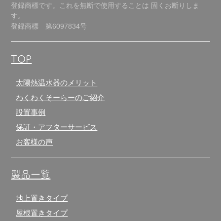
登録商標です。これを無断で使用することは
固くお断りしま
す。
登録商標 第6097834号
TOP
太陽熱温水器のメリット
わくわくそーらーのご紹介
設置事例
保証・アフターサービス
お客様の声
製品一覧
地上置きタイプ
屋根置きタイプ